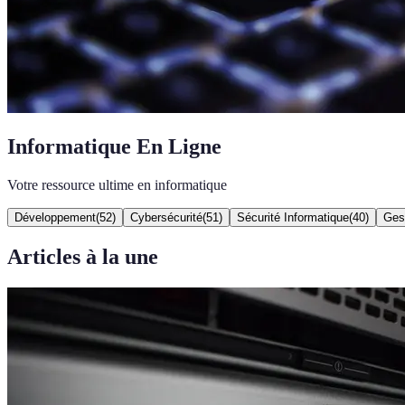
Informatique En Ligne
Votre ressource ultime en informatique
Développement
(
52
)
Cybersécurité
(
51
)
Sécurité Informatique
(
40
)
Gest
Articles à la une