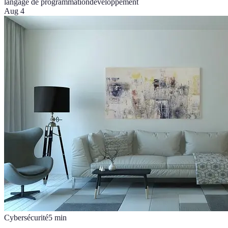
langage de programmation
développement
Aug 4
Cybersécurité
5
min