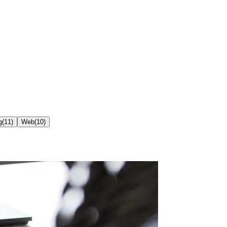
g
(
11
)
Web
(
10
)