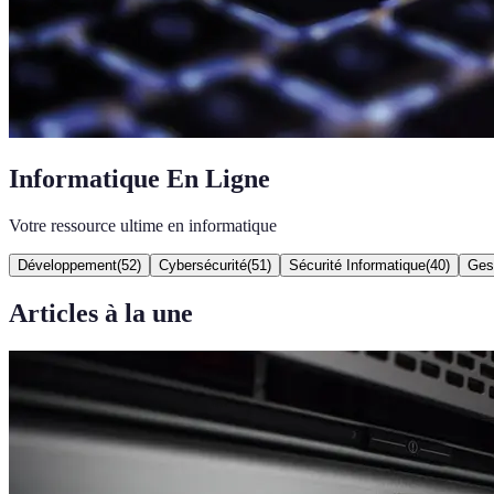
Informatique En Ligne
Votre ressource ultime en informatique
Développement
(
52
)
Cybersécurité
(
51
)
Sécurité Informatique
(
40
)
Gest
Articles à la une