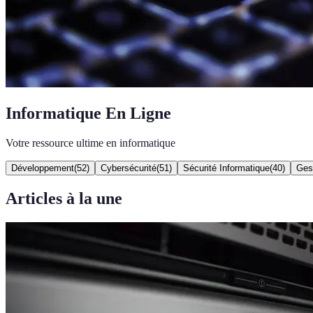
Informatique En Ligne
Votre ressource ultime en informatique
Développement
(
52
)
Cybersécurité
(
51
)
Sécurité Informatique
(
40
)
Gest
Articles à la une