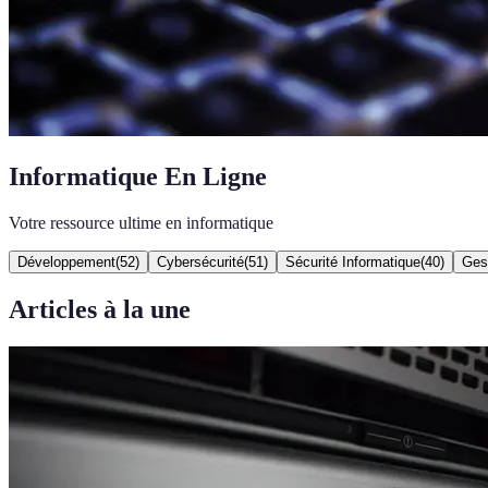
Informatique En Ligne
Votre ressource ultime en informatique
Développement
(
52
)
Cybersécurité
(
51
)
Sécurité Informatique
(
40
)
Gest
Articles à la une