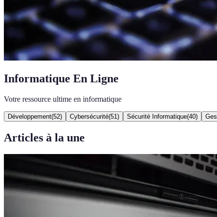
Informatique En Ligne
Votre ressource ultime en informatique
Développement
(
52
)
Cybersécurité
(
51
)
Sécurité Informatique
(
40
)
Gest
Articles à la une